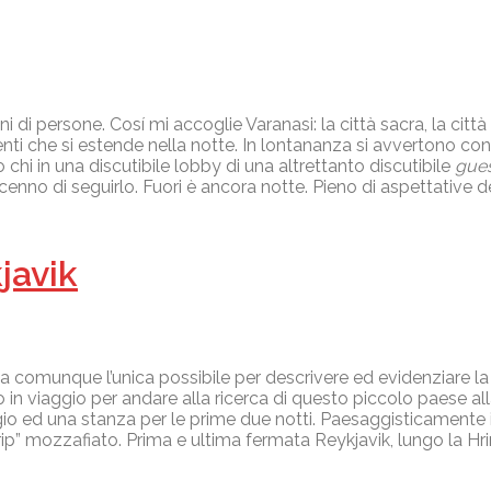
di persone. Cosí mi accoglie Varanasi: la città sacra, la città de
ndigenti che si estende nella notte. In lontananza si avvertono c
chi in una discutibile lobby di una altrettanto discutibile
gue
 cenno di seguirlo. Fuori è ancora notte. Pieno di aspettative de
javik
comunque l’unica possibile per descrivere ed evidenziare la fol
in viaggio per andare alla ricerca di questo piccolo paese al
eggio ed una stanza per le prime due notti. Paesaggisticamen
ip” mozzafiato. Prima e ultima fermata Reykjavik, lungo la Hri