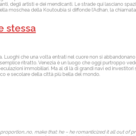
anti, degli artisti e dei mendicanti. Le strade qui lasciano spa
a moschea della Koutoubia si diffonde l’Adhan, la chiamata i
e stessa
usa. Luoghi che una volta entrati nel cuore non si abbandonan
n semplice ritratto. Venezia è un luogo che oggi purtroppo vede
azioni immobiliari. Ma al di là di grandi navi ed investitori 
ico e secolare della città più bella del mondo.
f proportion…no, make that: he – he romanticized it all out of 