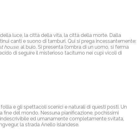
lla luce, la città della vita, la città della morte. Dalla
ontinui canti e suono di tamburi. Qui si prega incessantemente:
st house
, al buio. Si presenta l’ombra di un uomo, si ferma
cido di seguire il misterioso taciturno nei cupi vicoli di
lia e gli spettacoli scenici e naturali di questi posti. Un
la fine del mondo. Nessuna pianificazione, pochissimi
te indescrivibile ed umanamente completamente svitata,
ngvegur, la strada Anello islandese.