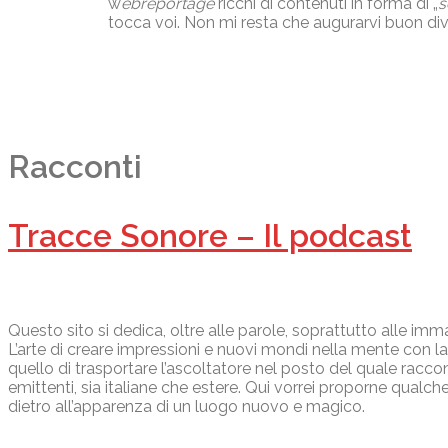
w
ebreportage
ricchi di contenuti in forma di „
s
tocca voi. Non mi resta che augurarvi buon div
Racconti
Tracce Sonore – Il podcast
Questo sito si dedica, oltre alle parole, soprattutto alle i
L’arte di creare impressioni e nuovi mondi nella mente con la
quello di trasportare l’ascoltatore nel posto del quale racc
emittenti, sia italiane che estere. Qui vorrei proporne qual
dietro all’apparenza di un luogo nuovo e magico.