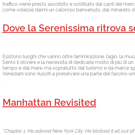
traffico viene presto assorbito e sostituito dai canti dei merc
come volesse darmi un caloroso benvenuto, dal minareto dell
Dove la Serenissima ritrova s
Esistono luoghi che vanno oltre l’ammirazione, l’agio, la m
Sento il dovere e la necessità di dedicarle molto di più di u
tempo e dal mare, ma sopratutto dal turismo e da marce specul
Veneziani sono riusciti a preservare una parte del fascino un
.
Manhattan Revisited
“Chapter 1. He adored New York City. He idolized it all out o