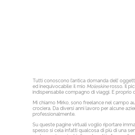
Tutti conoscono l’antica domanda dell’ oggett
ed inequivocabile: il mio
Moleskine
rosso. Il p
indispensabile compagno di viaggi. E proprio d
Mi chiamo Mirko, sono freelance nel campo audiov
crociera. Da diversi anni lavoro per alcune azi
professionalmente.
Su queste pagine virtuali voglio riportare imm
spesso si cela infatti qualcosa di più di una se