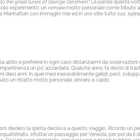
 to the great tunes of George Gershwin.“
Le parole questa vol
ccolo esperimento: un
remake
molto personale come tributo ad 
a Manhattan con immagini mie ed in uno stile tutto suo, ispi
n la abito e preferirei in ogni caso distanziarmi da osservazio
mpertinenza un po’ azzardata. Qualche anno fa decisi di tras
 dieci anni. In quei mesi inesorabilmente gelidi, però, sviluppai u
ato un ritratto molto personale, sincero e caldo.
ioni diedero la spinta decisiva a questo viaggio. Ricordo un p
squattrinato, sfruttai un passaggio per Venezia, per poi da lì 