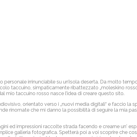
o personale irrinunciabile su un’isola deserta. Da molto temp
iccolo taccuino, simpaticamente ribattezzato „moleskino rosso“, 
al mio taccuino rosso nasce l’idea di creare questo sito.
isivo, orientato verso i „nuovi media digitali“ e faccio la spol
ende rinomate che mi danno la possibilità di seguire la mia pas
agini ed impressioni raccolte strada facendo e crearne un' esp
mplice galleria fotografica. Spetterà poi a voi scoprire che cos