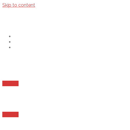
Skip to content
il taccuino rosso
home
contatti
my b/w pics
Sotto l’azzurro fitto del cielo...
Esplora
...qualche uccello di mare se ne va;
Esplora