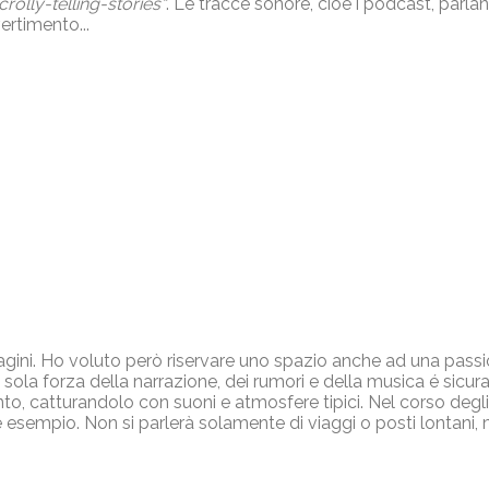
crolly-telling-stories“
. Le tracce sonore, cioè i podcast, parlan
ertimento...
mmagini. Ho voluto però riservare uno spazio anche ad una pass
 sola forza della narrazione, dei rumori e della musica é sicu
onto, catturandolo con suoni e atmosfere tipici. Nel corso deg
che esempio. Non si parlerà solamente di viaggi o posti lontan