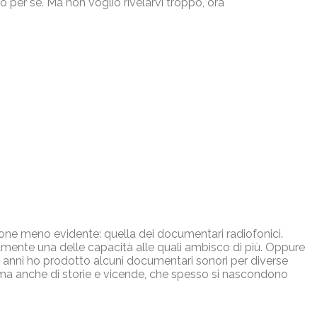
o per se. Ma non voglio rivelarvi troppo, ora
ione meno evidente: quella dei documentari radiofonici.
ramente una delle capacità alle quali ambisco di più. Oppure
li anni ho prodotto alcuni documentari sonori per diverse
i, ma anche di storie e vicende, che spesso si nascondono