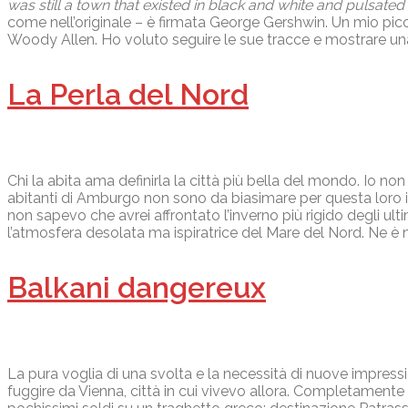
was still a town that existed in black and white and pulsated
come nell’originale – è firmata George Gershwin. Un mio pi
Woody Allen. Ho voluto seguire le sue tracce e mostrare un
La Perla del Nord
Chi la abita ama definirla la città più bella del mondo. Io no
abitanti di Amburgo non sono da biasimare per questa loro i
non sapevo che avrei affrontato l’inverno più rigido degli ultimi
l’atmosfera desolata ma ispiratrice del Mare del Nord. Ne è n
Balkani dangereux
La pura voglia di una svolta e la necessità di nuove impress
fuggire da Vienna, città in cui vivevo allora. Completamente 