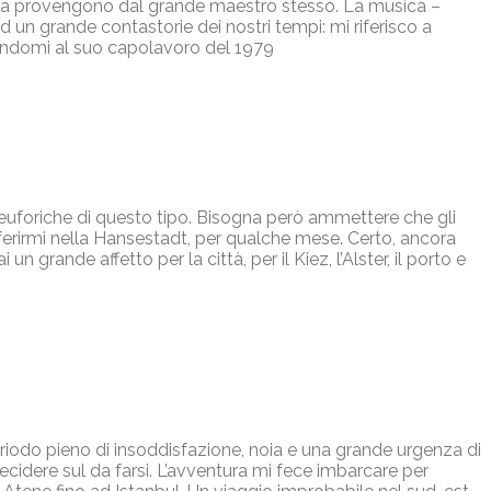
ta provengono dal grande maestro stesso. La musica –
un grande contastorie dei nostri tempi: mi riferisco a
randomi al suo capolavoro del 1979
ni euforiche di questo tipo. Bisogna però ammettere che gli
ferirmi nella Hansestadt, per qualche mese. Certo, ancora
n grande affetto per la città, per il Kiez, l’Alster, il porto e
eriodo pieno di insoddisfazione, noia e una grande urgenza di
decidere sul da farsi. L’avventura mi fece imbarcare per