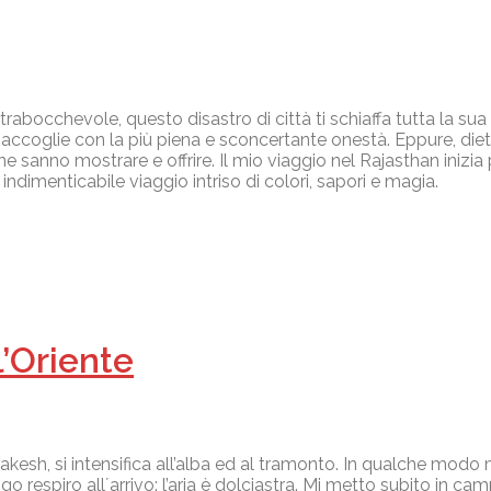
rabocchevole, questo disastro di città ti schiaffa tutta la sua p
 mi accoglie con la più piena e sconcertante onestà. Eppure, d
e sanno mostrare e offrire. Il mio viaggio nel Rajasthan inizia p
indimenticabile viaggio intriso di colori, sapori e magia.
l’Oriente
rakesh, si intensifica all’alba ed al tramonto. In qualche modo 
o respiro all´arrivo: l’aria è dolciastra. Mi metto subito in cam