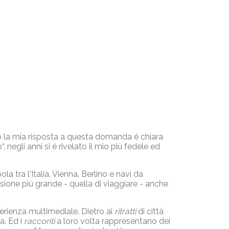
o la mia risposta a questa domanda é chiara
negli anni si é rivelato il mio più fedele ed
a tra l'Italia, Vienna, Berlino e navi da
sione più grande - quella di viaggiare - anche
erienza multimediale. Dietro ai
ritratti
di città
a. Ed i
racconti
a loro volta rappresentano dei