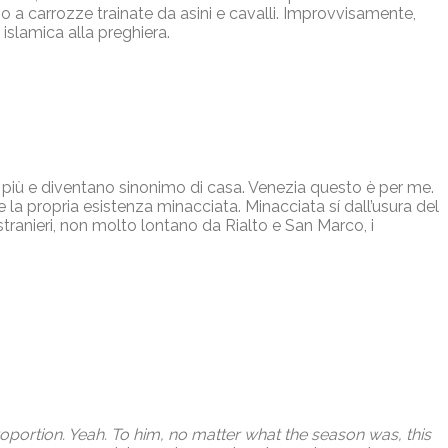
zio a carrozze trainate da asini e cavalli. Improvvisamente,
slamica alla preghiera.
o più e diventano sinonimo di casa. Venezia questo è per me.
 la propria esistenza minacciata. Minacciata sí dall’usura del
stranieri, non molto lontano da Rialto e San Marco, i
proportion. Yeah. To him, no matter what the season was, this