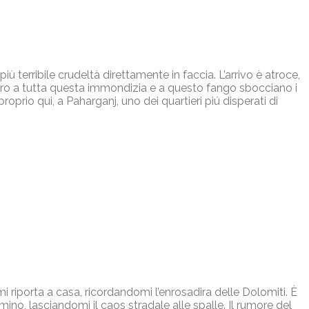
iù terribile crudeltà direttamente in faccia. L’arrivo è atroce,
ietro a tutta questa immondizia e a questo fango sbocciano i
roprio qui, a Paharganj, uno dei quartieri piú disperati di
mi riporta a casa, ricordandomi l’enrosadira delle Dolomiti. È
mino, lasciandomi il caos stradale alle spalle. Il rumore del