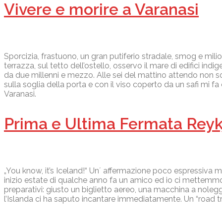
Vivere e morire a Varanasi
Sporcizia, frastuono, un gran putiferio stradale, smog e milioni 
terrazza, sul tetto dell’ostello, osservo il mare di edifici i
da due millenni e mezzo. Alle sei del mattino attendo non so 
sulla soglia della porta e con il viso coperto da un safi mi fa
Varanasi.
Prima e Ultima Fermata Reyk
„You know, it’s Iceland!“ Un´ affermazione poco espressiva ma 
inizio estate di qualche anno fa un amico ed io ci mettemmo 
preparativi: giusto un biglietto aereo, una macchina a nol
l’Islanda ci ha saputo incantare immediatamente. Un “road tr