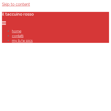
Skip to content
il taccuino rosso
home
contatti
my b/w pics