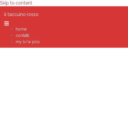
Skip to content
il taccuino rosso
home
contatti
my b/w pics