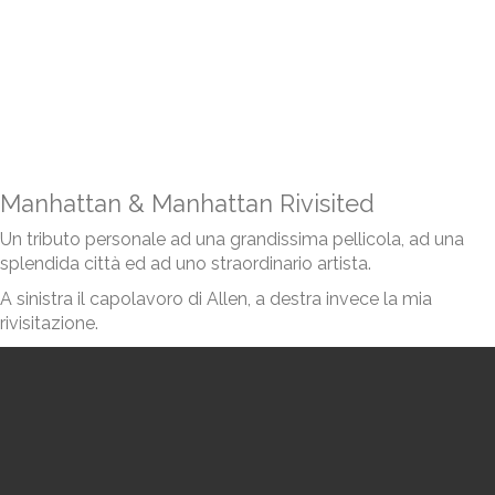
Manhattan & Manhattan Rivisited
Un tributo personale ad una grandissima pellicola, ad una
splendida città ed ad uno straordinario artista.
A sinistra il capolavoro di Allen, a destra invece la mia
rivisitazione.